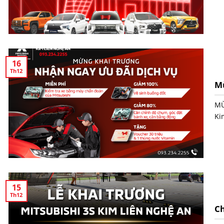
16
Th12
Mừ
MỪ
Kim
15
Th12
Ch