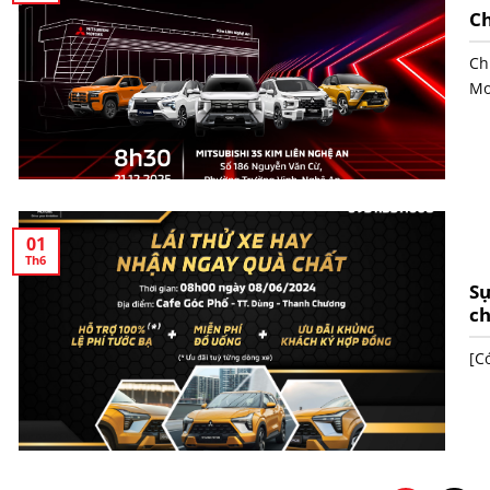
Ch
Ch
Mo
01
Th6
Sự
ch
[C