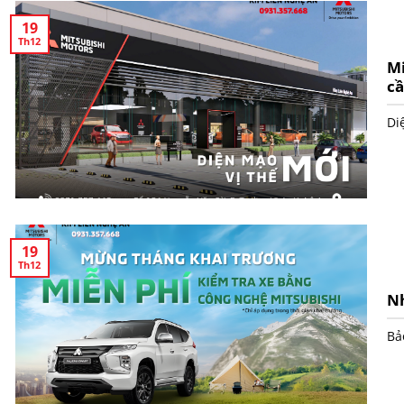
19
Th12
Mi
c
Di
19
Th12
Nh
Bả