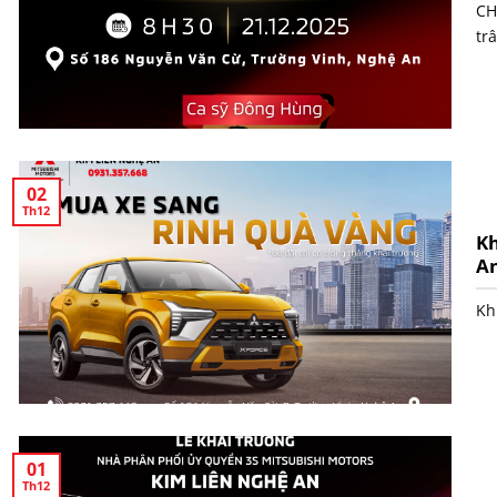
CH
trâ
02
Th12
Kh
A
Kh
01
Th12