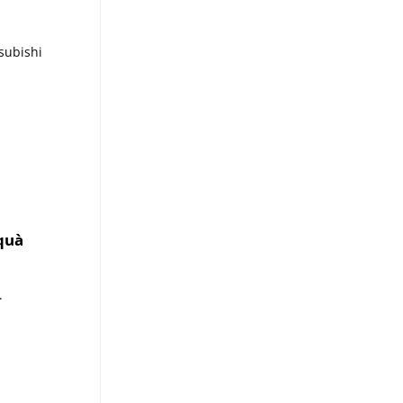
subishi
quà
.