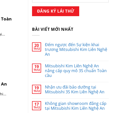
n Toàn
BÀI VIẾT MỚI NHẤT
...
Đếm ngược đến Sự kiện khai
20
Th12
trương Mitsubishi Kim Liên Nghệ
An
Không
có
Mitsubishi Kim Liên Nghệ An
19
bình
luận
Th12
nâng cấp quy mô 3S chuẩn Toàn
ở
cầu
Đếm
ngược
Không
đến
ệ An
có
Sự
Nhận ưu đãi bảo dưỡng tại
19
bình
kiện
luận
Th12
Mitsubishi 3S Kim Liên Nghệ An
khai
i...
ở
trương
Mitsubishi
Không
Mitsubishi
Kim
có
Kim
Không gian showroom đẳng cấp
17
Liên
bình
Liên
Nghệ
luận
Th12
tại Mitsubishi Kim Liên Nghệ An
Nghệ
An
ở
An