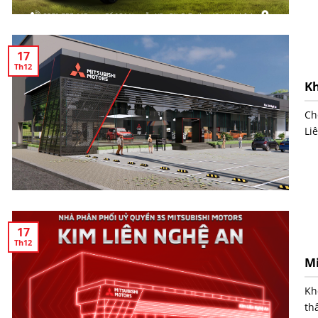
17
Th12
Kh
Ch
Li
17
Th12
Mi
Kh
thâ