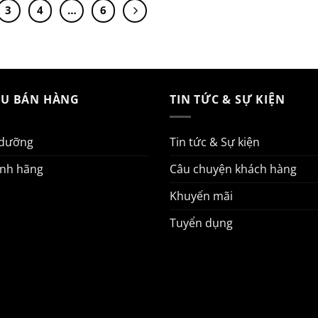
3
4
…
6
AU BÁN HÀNG
TIN TỨC & SỰ KIỆN
 dưỡng
Tin tức & Sự kiện
ính hãng
Câu chuyện khách hàng
Khuyến mãi
Tuyển dụng