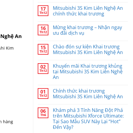
nâng
Nhận
Không
cấp
ưu
có
Mitsubishi 3S Kim Liên Nghệ An
17
quy
đãi
bình
mô
bảo
luận
Th12
chính thức khai trương
3S
dưỡng
ở
chuẩn
tại
Không
Không
Toàn
Mitsubishi
gian
có
Mừng khai trương – Nhận ngay
16
cầu
3S
showroom
bình
Kim
đẳng
luận
Th12
ưu đãi dịch vụ
n Nghệ An
Liên
cấp
ở
Nghệ
tại
Mitsubishi
Không
An
Mitsubishi
3S
có
Chào đón sự kiện Khai trương
15
Kim
Kim
bình
shi Kim
Liên
Liên
luận
Th12
Mitsubishi 3S Kim Liên Nghệ An
Nghệ
Nghệ
ở
An
An
Mừng
Không
chính
khai
có
Khuyến mãi Khai trương khủng
02
thức
trương
bình
khai
–
luận
Th12
tại Mitsubishi 3S Kim Liên Nghệ
trương
Nhận
ở
An
ngay
Chào
ưu
đón
Không
đãi
sự
có
dịch
kiện
Chính thức khai trương
01
bình
vụ
Khai
luận
Th12
Mitsubishi 3S Kim Liên Nghệ An
trương
ở
Mitsubishi
Khuyến
Không
3S
mãi
có
Kim
Khám phá 3 Tính Năng Đột Phá
06
Khai
bình
Liên
trương
luận
Th6
trên Mitsubishi Xforce Ultimate:
Nghệ
khủng
ở
An
Tại Sao Mẫu SUV Này Lại “Hot”
ch hàng
tại
Chính
Mitsubishi
thức
Đến Vậy?
3S
khai