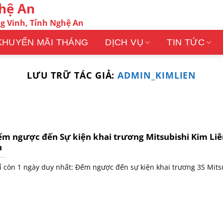
ghệ An
g Vinh, Tỉnh Nghệ An
KHUYẾN MÃI THÁNG
DỊCH VỤ
TIN TỨC
LƯU TRỮ TÁC GIẢ:
ADMIN_KIMLIEN
m ngược đến Sự kiện khai trương Mitsubishi Kim Li
n
ỉ còn 1 ngày duy nhất: Đếm ngược đến sự kiện khai trương 3S Mitsu