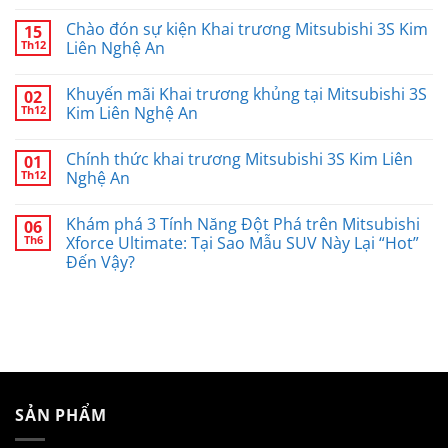
có
Nghệ
tại
Mitsubishi
bình
An
Mitsubishi
3S
Chào đón sự kiện Khai trương Mitsubishi 3S Kim
15
luận
Kim
Kim
Th12
ở
Liên Nghệ An
Liên
Liên
Mừng
Nghệ
Nghệ
Không
khai
An
An
có
trương
chính
Khuyến mãi Khai trương khủng tại Mitsubishi 3S
02
bình
–
thức
luận
Th12
Nhận
Kim Liên Nghệ An
khai
ở
ngay
trương
Chào
Không
ưu
đón
có
đãi
Chính thức khai trương Mitsubishi 3S Kim Liên
01
sự
bình
dịch
kiện
luận
Th12
vụ
Nghệ An
Khai
ở
trương
Khuyến
Không
Mitsubishi
mãi
có
Khám phá 3 Tính Năng Đột Phá trên Mitsubishi
06
3S
Khai
bình
Kim
trương
luận
Th6
Xforce Ultimate: Tại Sao Mẫu SUV Này Lại “Hot”
Liên
khủng
ở
Đến Vậy?
Nghệ
tại
Chính
An
Mitsubishi
thức
Không
3S
khai
có
Kim
trương
bình
Liên
Mitsubishi
luận
Nghệ
3S
ở
An
Kim
Khám
Liên
phá
Nghệ
3
An
Tính
Năng
SẢN PHẨM
Đột
Phá
trên