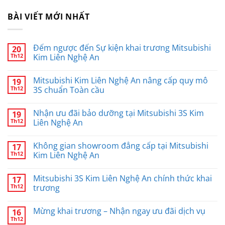
BÀI VIẾT MỚI NHẤT
Đếm ngược đến Sự kiện khai trương Mitsubishi
20
Th12
Kim Liên Nghệ An
Không
có
Mitsubishi Kim Liên Nghệ An nâng cấp quy mô
19
bình
luận
Th12
3S chuẩn Toàn cầu
ở
Đếm
Không
ngược
có
Nhận ưu đãi bảo dưỡng tại Mitsubishi 3S Kim
19
đến
bình
Sự
luận
Th12
Liên Nghệ An
kiện
ở
khai
Mitsubishi
Không
trương
Kim
có
Không gian showroom đẳng cấp tại Mitsubishi
17
Mitsubishi
Liên
bình
Kim
Nghệ
luận
Th12
Kim Liên Nghệ An
Liên
An
ở
Nghệ
nâng
Nhận
Không
An
cấp
ưu
có
Mitsubishi 3S Kim Liên Nghệ An chính thức khai
17
quy
đãi
bình
mô
bảo
luận
Th12
trương
3S
dưỡng
ở
chuẩn
tại
Không
Không
Toàn
Mitsubishi
gian
có
Mừng khai trương – Nhận ngay ưu đãi dịch vụ
16
cầu
3S
showroom
bình
Kim
đẳng
luận
Th12
Không
Liên
cấp
ở