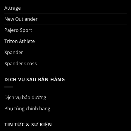
Mitsubishi
Xforce
Attrage
Ultimate:
Tại
Sao
New Outlander
Mẫu
SUV
Này
Pajero Sport
Lại
“Hot”
Đến
Triton Athlete
Vậy?
Xpander
Xpander Cross
DỊCH VỤ SAU BÁN HÀNG
Dịch vụ bảo dưỡng
Phụ tùng chính hãng
TIN TỨC & SỰ KIỆN