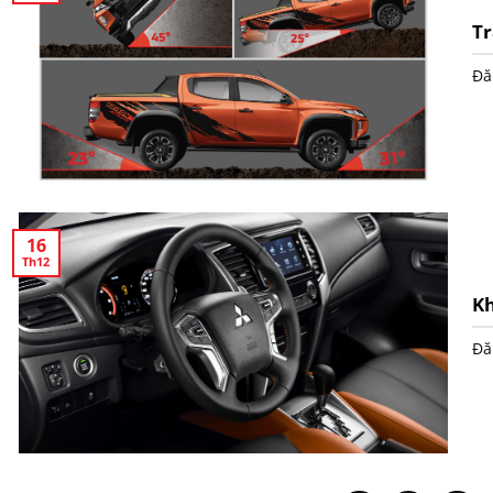
Tr
Đă
16
Th12
Kh
Đă