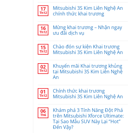
nâng
Nhận
Không
cấp
ưu
có
Mitsubishi 3S Kim Liên Nghệ An
17
quy
đãi
bình
mô
bảo
luận
Th12
chính thức khai trương
3S
dưỡng
ở
chuẩn
tại
Không
Không
Toàn
Mitsubishi
gian
có
Mừng khai trương – Nhận ngay
16
cầu
3S
showroom
bình
Kim
đẳng
luận
Th12
ưu đãi dịch vụ
Liên
cấp
ở
Nghệ
tại
Mitsubishi
Không
An
Mitsubishi
3S
có
Chào đón sự kiện Khai trương
15
Kim
Kim
bình
Liên
Liên
luận
Th12
Mitsubishi 3S Kim Liên Nghệ An
Nghệ
Nghệ
ở
An
An
Mừng
Không
chính
khai
có
Khuyến mãi Khai trương khủng
02
thức
trương
bình
khai
–
luận
Th12
tại Mitsubishi 3S Kim Liên Nghệ
trương
Nhận
ở
An
ngay
Chào
ưu
đón
Không
đãi
sự
có
dịch
kiện
Chính thức khai trương
01
bình
vụ
Khai
luận
Th12
Mitsubishi 3S Kim Liên Nghệ An
trương
ở
Mitsubishi
Khuyến
Không
3S
mãi
có
Kim
Khám phá 3 Tính Năng Đột Phá
06
Khai
bình
Liên
trương
luận
Th6
trên Mitsubishi Xforce Ultimate:
Nghệ
khủng
ở
An
Tại Sao Mẫu SUV Này Lại “Hot”
tại
Chính
Mitsubishi
thức
Đến Vậy?
3S
khai