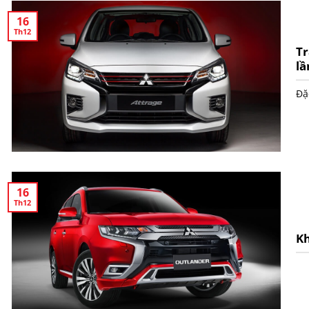
16
Th12
Tr
lầ
Đặ
16
Th12
Kh