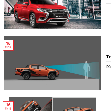
16
Th12
Tr
Đă
16
Th12