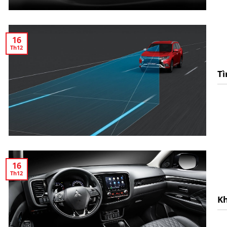
16
Th12
Tì
16
Th12
Kh