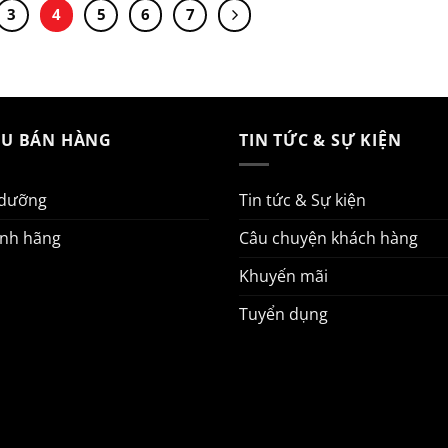
3
4
5
6
7
AU BÁN HÀNG
TIN TỨC & SỰ KIỆN
 dưỡng
Tin tức & Sự kiện
ính hãng
Câu chuyện khách hàng
Khuyến mãi
Tuyển dụng