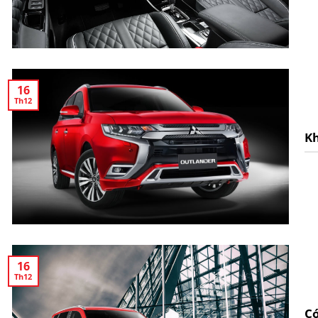
16
Th12
Kh
16
Th12
Có