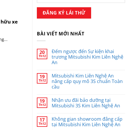
ở hữu xe
BÀI VIẾT MỚI NHẤT
g...
Đếm ngược đến Sự kiện khai
20
Th12
trương Mitsubishi Kim Liên Nghệ
An
Không
có
Mitsubishi Kim Liên Nghệ An
19
bình
luận
Th12
nâng cấp quy mô 3S chuẩn Toàn
ở
cầu
Đếm
ngược
Không
đến
có
Sự
Nhận ưu đãi bảo dưỡng tại
19
bình
kiện
luận
Th12
Mitsubishi 3S Kim Liên Nghệ An
khai
ở
trương
Mitsubishi
Không
Mitsubishi
Kim
có
Kim
Không gian showroom đẳng cấp
17
Liên
bình
Liên
Nghệ
luận
Th12
tại Mitsubishi Kim Liên Nghệ An
Nghệ
An
ở
An